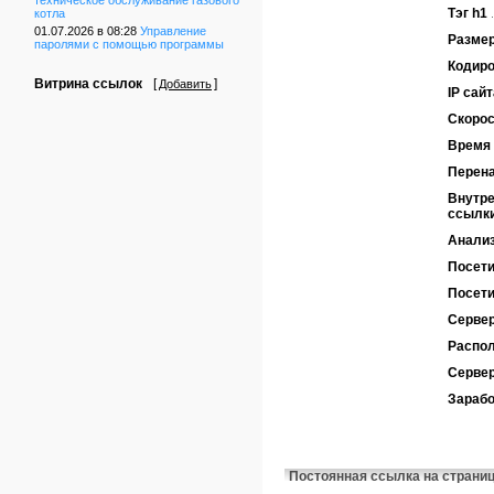
техническое обслуживание газового
Тэг h1
котла
01.07.2026 в 08:28
Управление
Размер
паролями с помощью программы
Кодиро
Витрина ссылок
[
]
Добавить
IP сайт
Скорос
Время 
Перен
Внутре
ссылк
Анализ
Посети
Посети
Сервер
Распол
Серве
Зарабо
Постоянная ссылка на страни