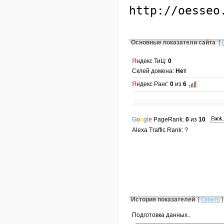
Основные показатели сайта
[
Я
ндекс ТиЦ:
0
Склей домена:
Нет
Я
ндекс Ранг:
0
из
6
G
o
o
gl
e
PageRank:
0
из
10
Alexa Traffic Rank: ?
История показателей
[
]
Скрыть
Подготовка данных..