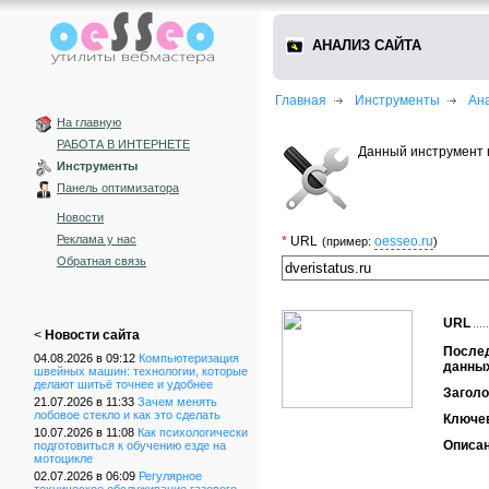
АНАЛИЗ САЙТА
Главная
Инструменты
Ан
На главную
РАБОТА В ИНТЕРНЕТЕ
Данный инструмент 
Инструменты
Панель оптимизатора
Новости
Реклама у нас
*
URL
oesseo.ru
(пример:
)
Обратная связь
URL
<
Новости сайта
После
04.08.2026 в 09:12
Компьютеризация
данны
швейных машин: технологии, которые
делают шитьё точнее и удобнее
Заголо
21.07.2026 в 11:33
Зачем менять
лобовое стекло и как это сделать
Ключе
10.07.2026 в 11:08
Как психологически
Описа
подготовиться к обучению езде на
мотоцикле
02.07.2026 в 06:09
Регулярное