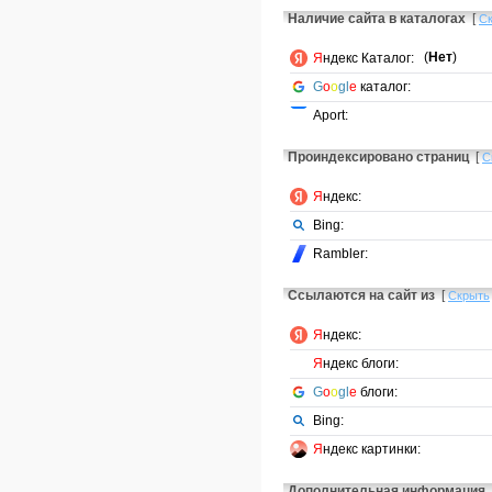
Наличие сайта в каталогах
[
С
(
Нет
)
Я
ндекс Каталог:
G
o
o
gl
e
каталог:
Aport:
Проиндексировано страниц
[
С
Я
ндекс:
Bing:
Rambler:
Ссылаются на сайт из
[
Скрыть
Я
ндекс:
Я
ндекс блоги:
G
o
o
gl
e
блоги:
Bing:
Я
ндекс картинки:
Дополнительная информация