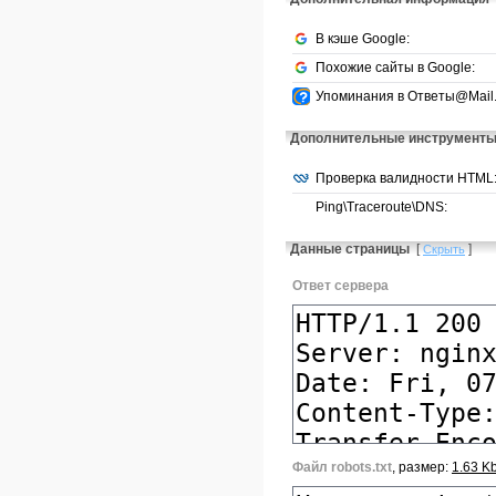
В кэше Google:
Похожие сайты в Google:
Упоминания в Ответы@Mail.
Дополнительные инструмент
Проверка валидности HTML
Ping\Traceroute\DNS:
Данные страницы
[
]
Скрыть
Ответ сервера
Файл robots.txt
, размер:
1.63 K