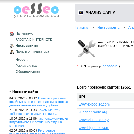
АНАЛИЗ САЙТА
Главная
Инструменты
Ан
На главную
РАБОТА В ИНТЕРНЕТЕ
Данный инструмент 
наиболее значимым 
Инструменты
Панель оптимизатора
Новости
Реклама у нас
*
URL
oesseo.ru
(пример:
)
Обратная связь
Всего проверено сайтов:
19561
<
Новости сайта
URL
04.08.2026 в 09:12
Компьютеризация
швейных машин: технологии, которые
www.expodisc.com
делают шитьё точнее и удобнее
21.07.2026 в 11:33
Зачем менять
kuechenradio.org
лобовое стекло и как это сделать
10.07.2026 в 11:08
Как психологически
www.tehno-sad.by
подготовиться к обучению езде на
мотоцикле
www.bigpulse.com
02.07.2026 в 06:09
Регулярное