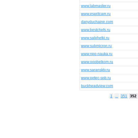
www.labmaster.ru
www.espritcam.ru
danyduchaine.com
www.bestchefs.ru
www.salphetki.ru
www.submicron.ru
www.npo-nauka.ru
www.ooobelkom.ru
www.saransktv.ru
www.petec-spb.ru
buckheadview.com
1
...
351
352