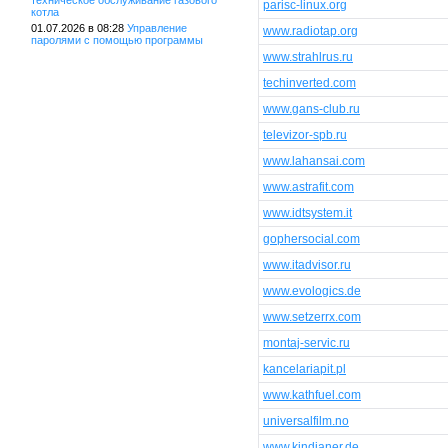
техническое обслуживание газового
parisc-linux.org
котла
01.07.2026 в 08:28
Управление
www.radiotap.org
паролями с помощью программы
www.strahlrus.ru
techinverted.com
www.gans-club.ru
televizor-spb.ru
www.lahansai.com
www.astrafit.com
www.idtsystem.it
gophersocial.com
www.itadvisor.ru
www.evologics.de
www.setzerrx.com
montaj-servic.ru
kancelariapit.pl
www.kathfuel.com
universalfilm.no
www.kindianer.de