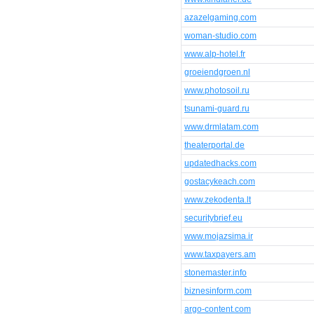
azazelgaming.com
woman-studio.com
www.alp-hotel.fr
groeiendgroen.nl
www.photosoil.ru
tsunami-guard.ru
www.drmlatam.com
theaterportal.de
updatedhacks.com
gostacykeach.com
www.zekodenta.lt
securitybrief.eu
www.mojazsima.ir
www.taxpayers.am
stonemaster.info
biznesinform.com
argo-content.com