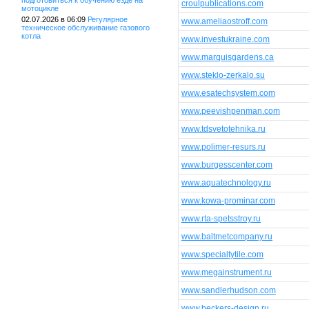
подготовиться к обучению езде на
croulpublications.com
мотоцикле
02.07.2026 в 06:09
Регулярное
www.ameliaostroff.com
техническое обслуживание газового
котла
www.investukraine.com
www.marquisgardens.ca
www.steklo-zerkalo.su
www.esatechsystem.com
www.peevishpenman.com
www.tdsvetotehnika.ru
www.polimer-resurs.ru
www.burgesscenter.com
www.aquatechnology.ru
www.kowa-prominar.com
www.rta-spetsstroy.ru
www.baltmetcompany.ru
www.specialtytile.com
www.megainstrument.ru
www.sandlerhudson.com
www.beckers-design.ru