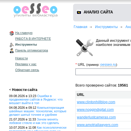
АНАЛИЗ САЙТА
Главная
Инструменты
Ан
На главную
РАБОТА В ИНТЕРНЕТЕ
Данный инструмент 
наиболее значимым 
Инструменты
Панель оптимизатора
Новости
Реклама у нас
*
URL
oesseo.ru
(пример:
)
Обратная связь
Всего проверено сайтов:
19561
<
Новости сайта
URL
09.08.2026 в 13:23
Ошибки в
продвижении сайтов в Яндексе: что
www.clintonhillblog.com
мешает выйти в топ
04.08.2026 в 09:12
Компьютеризация
www.noggindigital.com
швейных машин: технологии, которые
делают шитьё точнее и удобнее
wanderlustcameras.com
21.07.2026 в 11:33
Зачем менять
лобовое стекло и как это сделать
www.amotriallawyers.com
10.07.2026 в 11:08
Как психологически