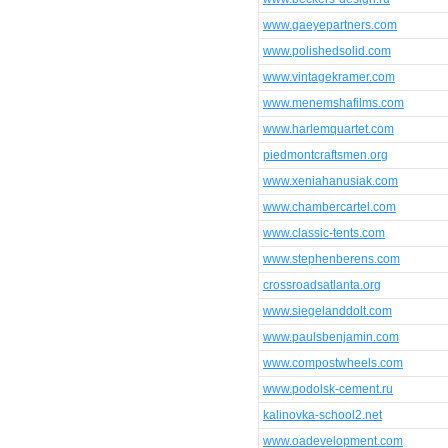
www.gaeyepartners.com
www.polishedsolid.com
www.vintagekramer.com
www.menemshafilms.com
www.harlemquartet.com
piedmontcraftsmen.org
www.xeniahanusiak.com
www.chambercartel.com
www.classic-tents.com
www.stephenberens.com
crossroadsatlanta.org
www.siegelanddolt.com
www.paulsbenjamin.com
www.compostwheels.com
www.podolsk-cement.ru
kalinovka-school2.net
www.oadevelopment.com