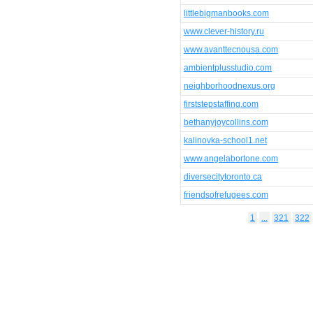
littlebigmanbooks.com
www.clever-history.ru
www.avanttecnousa.com
ambientplusstudio.com
neighborhoodnexus.org
firststepstaffing.com
bethanyjoycollins.com
kalinovka-school1.net
www.angelabortone.com
diversecitytoronto.ca
friendsofrefugees.com
1
...
321
322