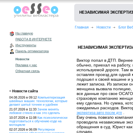
НЕЗАВИСИМАЯ ЭКСПЕРТИЗ
Главная
Новости
Блог В
На главную
РАБОТА В ИНТЕРНЕТЕ
Инструменты
НЕЗАВИСИМАЯ ЭКСПЕРТИЗА
Панель оптимизатора
Новости
Виктор попал в ДТП. Вернее,
обычно, приехал на работу
Реклама у нас
используемой дороге. Там в
Обратная связь
оставляя проезд для одной
подошел к своей машине и у
лежит записка. Из записки 
женщина вызвала полицию,
<
Новости сайта
все данные про свое ОСАГО.
04.08.2026 в 09:12
Компьютеризация
страховую компанию женщин
швейных машин: технологии, которые
ему сделана. Но сумма, кот
делают шитьё точнее и удобнее
ожидаемых расходов. Викто
21.07.2026 в 11:33
Зачем менять
.
экспертиза авто после дтп
лобовое стекло и как это сделать
Ему очень повезло компания
10.07.2026 в 11:08
Как психологически
подготовиться к обучению езде на
проводила независимые эксп
мотоцикле
обращения в суд. Юрист как
02.07.2026 в 06:09
Регулярное
случаях.